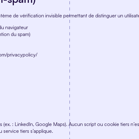
stème de vérification invisible permettant de distinguer un utili
du navigateur
ention du spam)
com/privacypolicy/
 (ex. : LinkedIn, Google Maps). Aucun script ou cookie tiers n’est 
u service tiers s’applique.