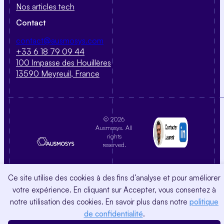
Nos articles tech
Contact
contact@ausmosys.com
+33 6 18 79 09 44
100 Impasse des Houillères
13590 Meyreuil, France
© 2026
Ausmosys. All
rights
reserved.
Ce site utilise des cookies à des fins d’analyse et pour améliorer
votre expérience. En cliquant sur Accepter, vous consentez à
notre utilisation des cookies. En savoir plus dans notre
politique
de confidentialité
.