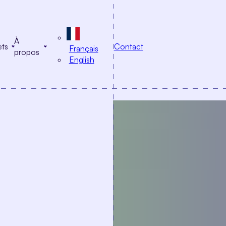
À
ets
Contact
Français
propos
English